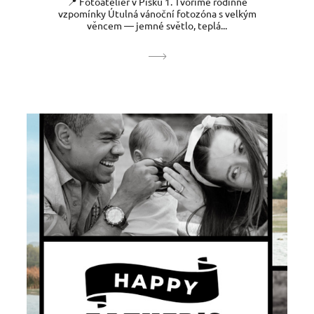
📍 Fotoateliér v Písku 1. Tvoříme rodinné
vzpomínky Útulná vánoční fotozóna s velkým
věncem — jemné světlo, teplá...