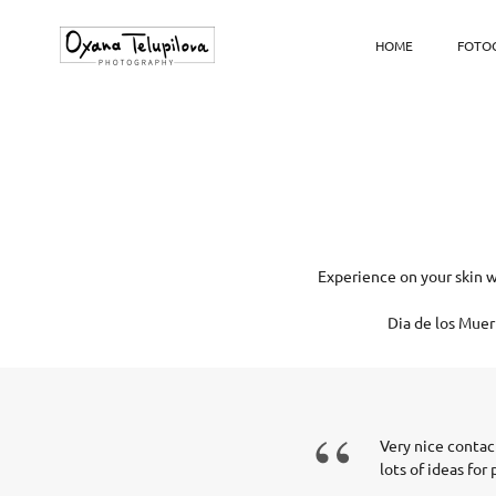
HOME
FOTOG
Experience on your skin w
Dia de los Mue
“
Very nice contac
lots of ideas for