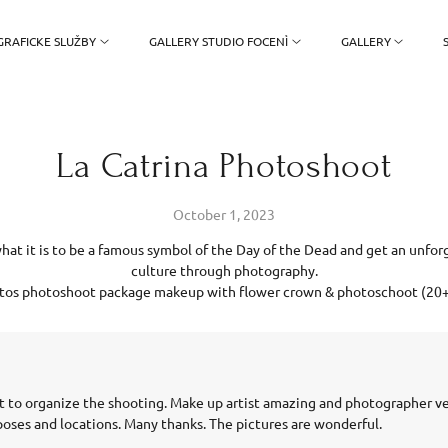
RAFICKE SLUŽBY
GALLERY STUDIO FOCENÌ
GALLERY
La Catrina Photoshoot
October 1, 2023
hat it is to be a famous symbol of the Day of the Dead and get an unfo
culture through photography.
rtos photoshoot package makeup with flower crown & photoschoot (20+
t to organize the shooting. Make up artist amazing and photographer ve
 poses and locations. Many thanks. The pictures are wonderful.