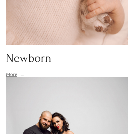
Newborn
More
→