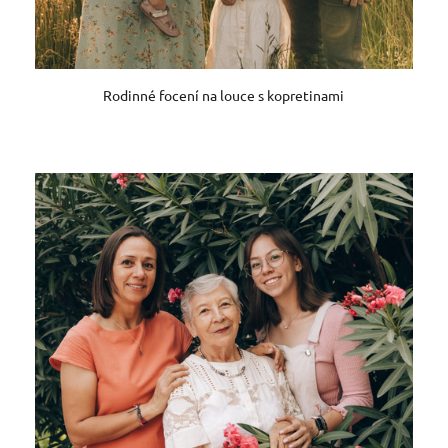
Rodinné focení na louce s kopretinami